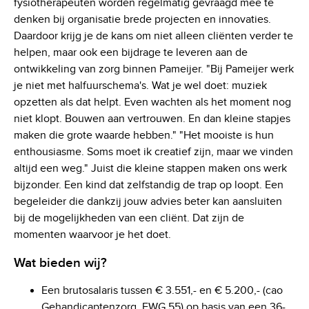
fysiotherapeuten worden regelmatig gevraagd mee te
denken bij organisatie brede projecten en innovaties.
Daardoor krijg je de kans om niet alleen cliënten verder te
helpen, maar ook een bijdrage te leveren aan de
ontwikkeling van zorg binnen Pameijer. "Bij Pameijer werk
je niet met halfuurschema's. Wat je wel doet: muziek
opzetten als dat helpt. Even wachten als het moment nog
niet klopt. Bouwen aan vertrouwen. En dan kleine stapjes
maken die grote waarde hebben." "Het mooiste is hun
enthousiasme. Soms moet ik creatief zijn, maar we vinden
altijd een weg." Juist die kleine stappen maken ons werk
bijzonder. Een kind dat zelfstandig de trap op loopt. Een
begeleider die dankzij jouw advies beter kan aansluiten
bij de mogelijkheden van een cliënt. Dat zijn de
momenten waarvoor je het doet.
Wat bieden wij?
Een brutosalaris tussen € 3.551,- en € 5.200,- (cao
Gehandicaptenzorg, FWG 55) op basis van een 36-